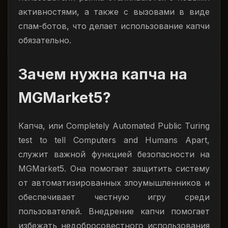
активностями, а также с вызовами в виде
спам-ботов, что делает использование капчи
обязательно.
Зачем нужна капча на
MGMarket5?
Капча, или Completely Automated Public Turing
test to tell Computers and Humans Apart,
служит важной функцией безопасности на
MGMarket5. Она помогает защитить систему
от автоматизированных злоумышленников и
обеспечивает честную игру среди
пользователей. Внедрение капчи помогает
избежать недобросовестного использования