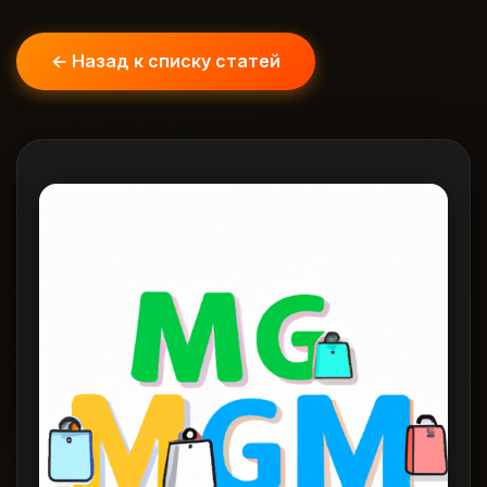
← Назад к списку статей