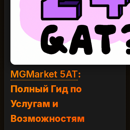
MGMarket 5AT
:
Полный Гид по
Услугам и
Возможностям