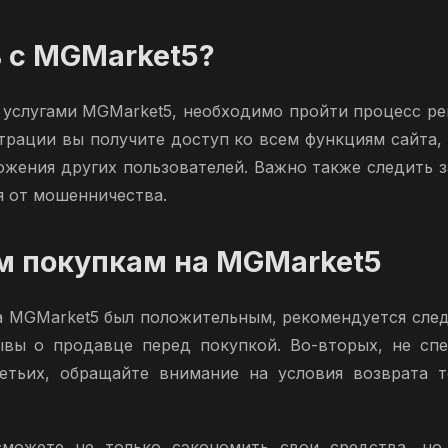
ь с MGMarket5?
я услугами MGMarket5, необходимо пройти процесс ре
страции вы получите доступ ко всем функциям сайта,
жения других пользователей. Важно также следить 
я от мошенничества.
м покупкам на MGMarket5
а MGMarket5 был положительным, рекомендуется сле
ывы о продавце перед покупкой. Во-вторых, не сп
ретьих, обращайте внимание на условия возврата т
можете не только сэкономить свои средства, но