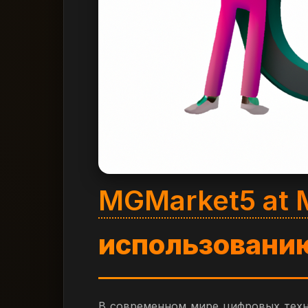
MGMarket5 at 
использовани
В современном мире цифровых техн