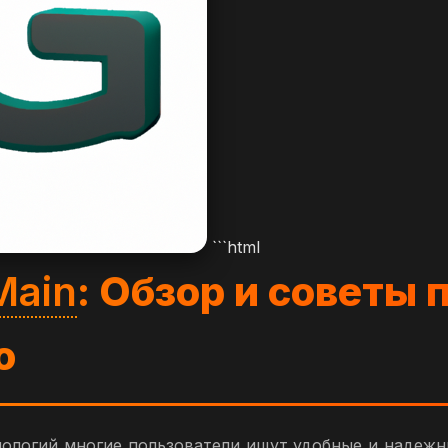
```html
Main
: Обзор и советы 
ю
ологий многие пользователи ищут удобные и надежн