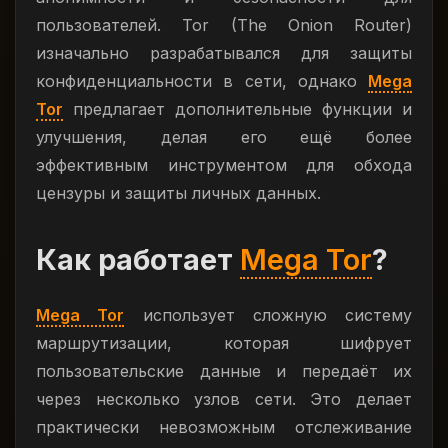
пользователей. Tor (The Onion Router)
изначально разрабатывался для защиты
конфиденциальности в сети, однако
Mega
Tor
предлагает дополнительные функции и
улучшения, делая его ещё более
эффективным инструментом для обхода
цензуры и защиты личных данных.
Как работает
Mega Tor
?
Mega Tor
использует сложную систему
маршрутизации, которая шифрует
пользовательские данные и передаёт их
через несколько узлов сети. Это делает
практически невозможным отслеживание