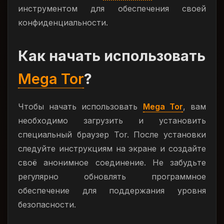
инструментом для обеспечения своей
конфиденциальности.
Как начать использовать
Mega Tor
?
Чтобы начать использовать
Mega Tor
, вам
необходимо загрузить и установить
специальный браузер Tor. После установки
следуйте инструкциям на экране и создайте
своё анонимное соединение. Не забудьте
регулярно обновлять программное
обеспечение для поддержания уровня
безопасности.