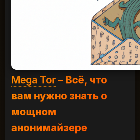
Mega Tor
– Всё, что
вам нужно знать о
мощном
анонимайзере