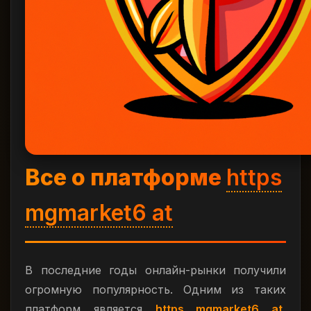
Все о платформе
https
mgmarket6 at
В последние годы онлайн-рынки получили
огромную популярность. Одним из таких
платформ является
https mgmarket6 at
,